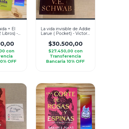
ida + El
La vida invisible de Addie
 Libros) -
Larue ( Pocket) - Victoria
Camus
Schwab
00,00
$30.500,00
,00
con
$27.450,00
con
rencia
Transferencia
10% OFF
Bancaria 10% OFF