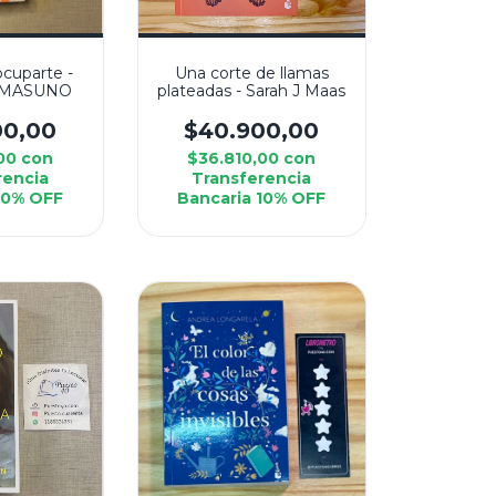
ocuparte -
Una corte de llamas
 MASUNO
plateadas - Sarah J Maas
00,00
$40.900,00
,00
con
$36.810,00
con
rencia
Transferencia
10% OFF
Bancaria 10% OFF