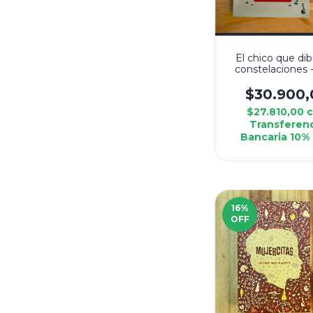
El chico que di
constelaciones -
Kellen
$30.900,
$27.810,00
Transferen
Bancaria 10%
16
%
OFF