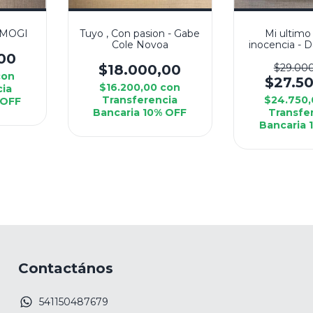
 MOGI
Tuyo , Con pasion - Gabe
Mi ultimo
Cole Novoa
inocencia - D
Flor
00
$18.000,00
$29.00
con
$27.5
$16.200,00
con
cia
Transferencia
$24.750
 OFF
Bancaria 10% OFF
Transfe
Bancaria 
Contactános
541150487679