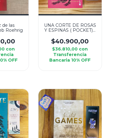
z de las
UNA CORTE DE ROSAS
leb Roehrig
Y ESPINAS ( POCKET) -
SARAH J MAAS
00,00
$40.900,00
,00
con
$36.810,00
con
rencia
Transferencia
10% OFF
Bancaria 10% OFF