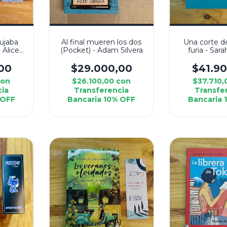
bujaba
Al final mueren los dos
Una corte d
 Alice
(Pocket) - Adam Silvera
furia - Sar
00
$29.000,00
$41.9
con
$26.100,00
con
$37.710
cia
Transferencia
Transfe
 OFF
Bancaria 10% OFF
Bancaria 