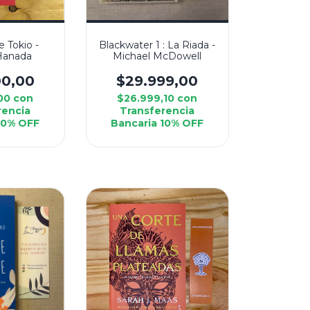
e Tokio -
Blackwater 1 : La Riada -
Hanada
Michael McDowell
00,00
$29.999,00
,00
con
$26.999,10
con
rencia
Transferencia
10% OFF
Bancaria 10% OFF