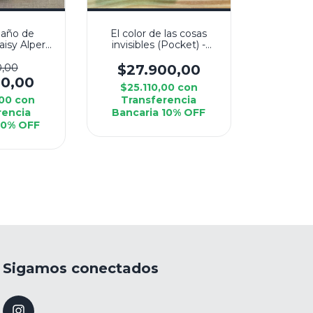
 año de
El color de las cosas
aisy Alpert
invisibles (Pocket) -
in
Andrea Longarela
0,00
$27.900,00
00,00
$25.110,00
con
,00
con
Transferencia
rencia
Bancaria 10% OFF
10% OFF
Sigamos conectados