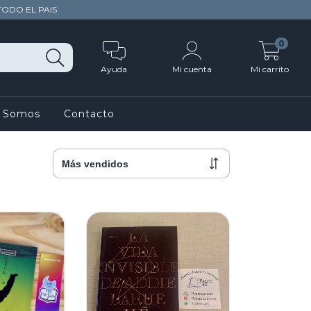
TODO EL PAIS
0
Ayuda
Mi cuenta
Mi carrito
s Somos
Contacto