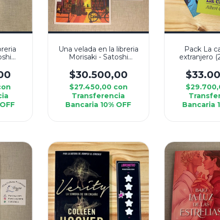
breria
Una velada en la libreria
Pack La ca
oshi
Morisaki - Satoshi
extranjero (2
Yagisawa
Albert 
00
$30.500,00
$33.0
con
$27.450,00
con
$29.700
cia
Transferencia
Transfe
 OFF
Bancaria 10% OFF
Bancaria 