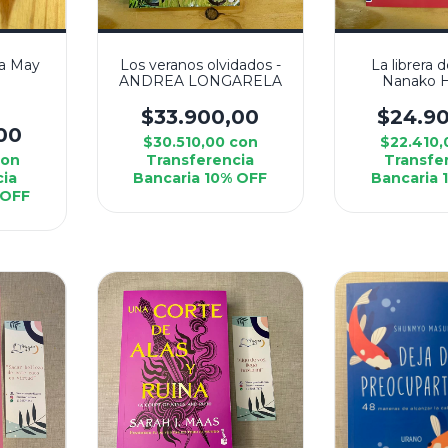
sa May
Los veranos olvidados -
La librera d
ANDREA LONGARELA
Nanako 
$33.900,00
$24.9
00
$30.510,00
con
$22.410
con
Transferencia
Transfe
cia
Bancaria 10% OFF
Bancaria 
 OFF