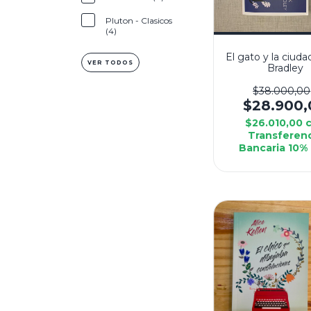
Pluton - Clasicos
(4)
El gato y la ciuda
VER TODOS
Bradley
$38.000,00
$28.900,
$26.010,00
Transferen
Bancaria 10%