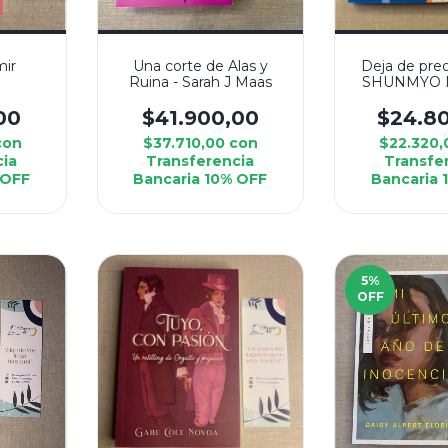
mir
Una corte de Alas y
Deja de pre
Ruina - Sarah J Maas
SHUNMYO
00
$41.900,00
$24.8
con
$37.710,00
con
$22.320
cia
Transferencia
Transfe
 OFF
Bancaria 10% OFF
Bancaria 
5
%
OFF