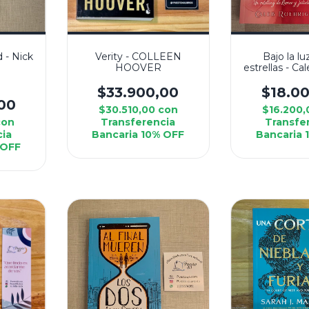
d - Nick
Verity - COLLEEN
Bajo la lu
HOOVER
estrellas - Ca
$33.900,00
$18.0
00
$30.510,00
con
$16.200
con
Transferencia
Transfe
cia
Bancaria 10% OFF
Bancaria 
 OFF