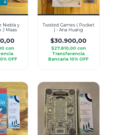
e Niebla y
Twisted Games ( Pocket
ah J Maas
) - Ana Huang
00,00
$30.900,00
,00
con
$27.810,00
con
rencia
Transferencia
10% OFF
Bancaria 10% OFF