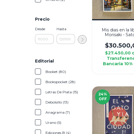
Precio
Desde
Hasta
Mis dias en la li
Morisaki - Sat
Yagisawa
$30.500,
$27.450,00
Transferen
Editorial
Bancaria 10%
Booket (80)
Bookspocket (28)
Letras De Plata (15)
24
%
OFF
Debolsillo (13)
Anagrama (7)
Urano (5)
Ediciones B (4)