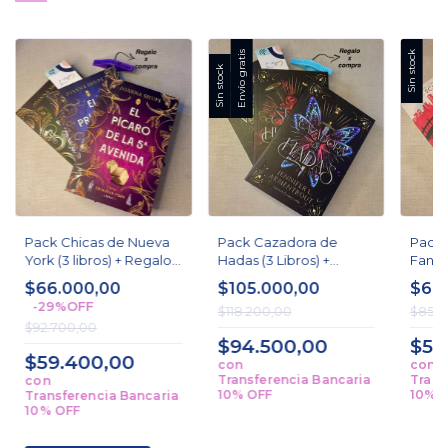
Envío gratis
Sin stock
Sin stock
Pack Chicas de Nueva
Pack Cazadora de
Pack 
York (3 libros) + Regalo -
Hadas (3 Libros) +
Fanta
Joanna Shupe
Regalo -Jennifer L
Victo
$66.000,00
$105.000,00
$66
Armentrout
-
29
%
OFF
$118.200,00
$85.3
$92.700,00
$94.500,00
$59
$59.400,00
con
con
Transferencia Bancaria
Trans
con
10% OFF
10% 
Transferencia Bancaria
10% OFF