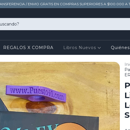
RANSFERENCIA / ENVIO GRATIS EN COMPRAS SUPERIORES A $100.000 A 
REGALOS X COMPRA
Libros Nuevos
Quiéne
Ini
Pa
ER
P
L
L
S