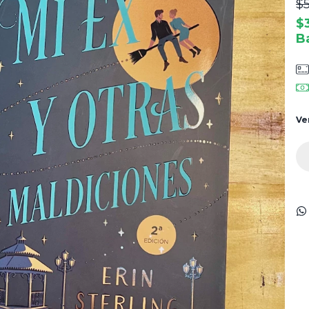
$
$
B
Ve