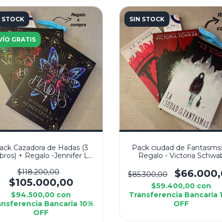
N STOCK
SIN STOCK
VÍO GRATIS
ack Cazadora de Hadas (3
Pack ciudad de Fantasms
ibros) + Regalo -Jennifer L
Regalo - Victoria Schwa
Armentrout
$118.200,00
$66.000
$85.300,00
$105.000,00
$59.400,00
con
$94.500,00
con
Transferencia Bancaria 
ansferencia Bancaria 10%
OFF
OFF