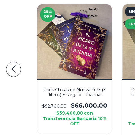
29
%
SI
OFF
EN
os) + Anillo
Pack Chicas de Nueva York (3
P
 K Franco
libros) + Regalo - Joanna
L
Shupe
000,00
$66.000,00
$92.700,00
con
$59.400,00
con
caria 10%
Transferencia Bancaria 10%
OFF
Tr