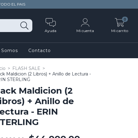
TODO EL PAIS
0
Ayuda
Mi cuenta
Mi carrito
s Somos
Contacto
cio
>
FLASH SALE
>
ck Maldicion (2 Libros) + Anillo de Lectura -
IN STERLING
ack Maldicion (2
ibros) + Anillo de
ectura - ERIN
TERLING