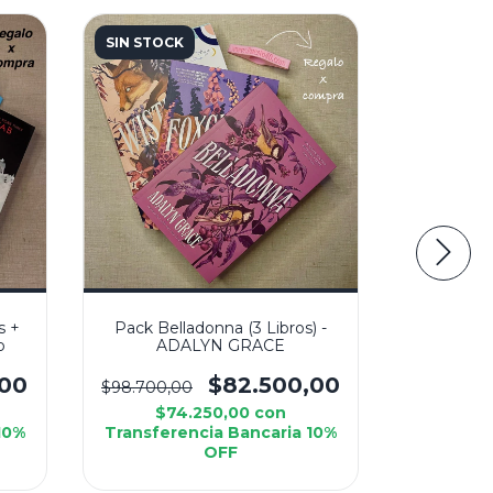
SIN STOCK
SIN STOC
s +
Pack Belladonna (3 Libros) -
Pack Brilla
b
ADALYN GRACE
de Lectu
,00
$82.500,00
$98.700,00
$79.500,0
$74.250,00
con
$3
10%
Transferencia Bancaria 10%
Transfer
OFF